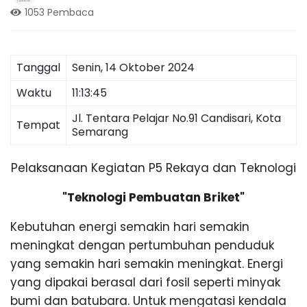
a
1053 Pembaca
m
n
g
,
m
T
Tanggal
Senin, 14 Oktober 2024
r
Waktu
11:13:45
a
a
v
Jl. Tentara Pelajar No.91 Candisari, Kota
e
Tempat
Semarang
l
d
P
a
Pelaksanaan Kegiatan P5 Rekaya dan Teknologi
l
i
e
"Teknologi Pembuatan Briket"
m
y
b
Kebutuhan energi semakin hari semakin
a
n
meningkat dengan pertumbuhan penduduk
a
g
yang semakin hari semakin meningkat. Energi
L
yang dipakai berasal dari fosil seperti minyak
a
m
bumi dan batubara. Untuk mengatasi kendala