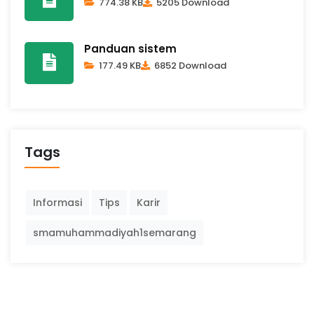
774.38 KB
5205 Download
Panduan sistem
177.49 KB
6852 Download
Tags
Informasi
Tips
Karir
smamuhammadiyah1semarang