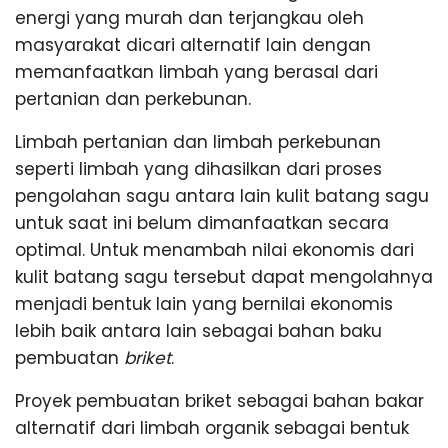
h
p
energi yang murah dan terjangkau oleh
u
1
masyarakat dicari alternatif lain dengan
n
g
memanfaatkan limbah yang berasal dari
S
pertanian dan perkebunan.
Limbah pertanian dan limbah perkebunan
e
seperti limbah yang dihasilkan dari proses
pengolahan sagu antara lain kulit batang sagu
m
untuk saat ini belum dimanfaatkan secara
optimal. Untuk menambah nilai ekonomis dari
a
kulit batang sagu tersebut dapat mengolahnya
menjadi bentuk lain yang bernilai ekonomis
r
lebih baik antara lain sebagai bahan baku
pembuatan
briket
.
a
Proyek pembuatan briket sebagai bahan bakar
alternatif dari limbah organik sebagai bentuk